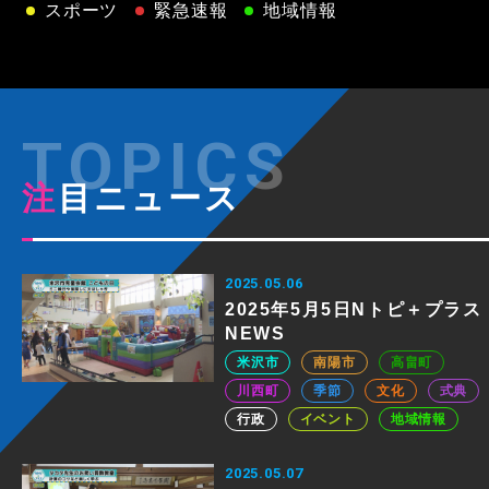
スポーツ
緊急速報
地域情報
注目ニュース
2025.05.06
2025年5月5日Nトピ＋プラス
NEWS
米沢市
南陽市
高畠町
川西町
季節
文化
式典
行政
イベント
地域情報
2025.05.07