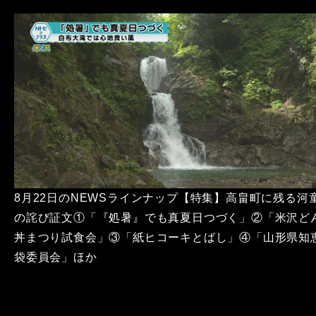
8月22日のNEWSラインナップ【特集】高畠町に残る河
の詫び証文①「『処暑』でも真夏日つづく」②「米沢ど
丼まつり試食会」③「紙ヒコーキとばし」④「山形県知
袋委員会」ほか