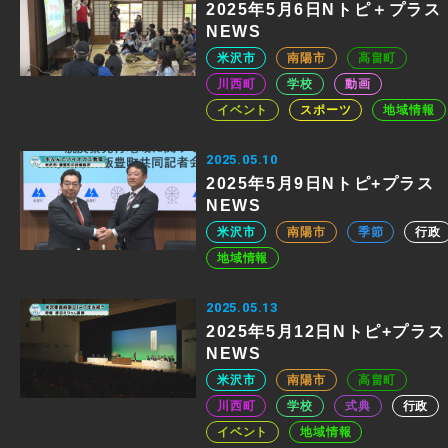
2025年5月6日Nトピ＋プラス
NEWS
米沢市
南陽市
高畠町
川西町
学校
動画
イベント
スポーツ
地域情報
2025.05.10
2025年5月9日Nトピ+プラス
NEWS
米沢市
南陽市
季節
行政
地域情報
2025.05.13
2025年5月12日Nトピ+プラス
NEWS
米沢市
南陽市
高畠町
川西町
学校
式典
行政
イベント
地域情報