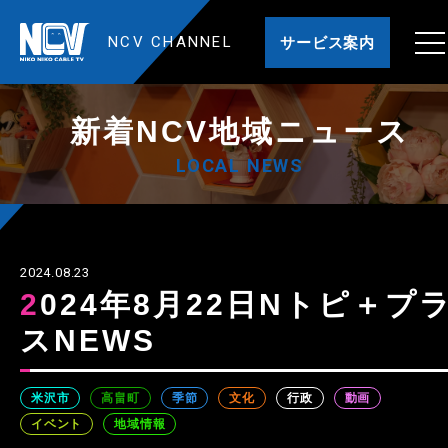
NCV CHANNEL
サービス案内
新着NCV地域ニュース
LOCAL NEWS
2024.08.23
2024年8月22日Nトピ＋プラ
スNEWS
米沢市
高畠町
季節
文化
行政
動画
イベント
地域情報