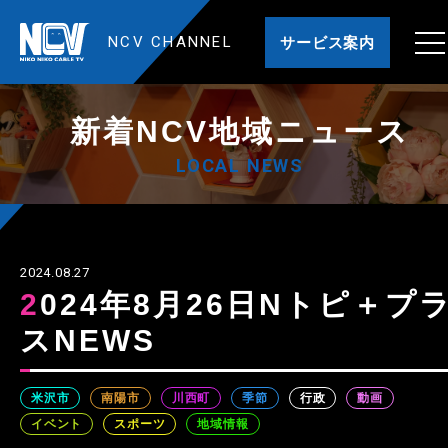
NCV CHANNEL
サービス案内
新着NCV地域ニュース
LOCAL NEWS
2024.08.27
2024年8月26日Nトピ＋プラ
スNEWS
米沢市
南陽市
川西町
季節
行政
動画
イベント
スポーツ
地域情報