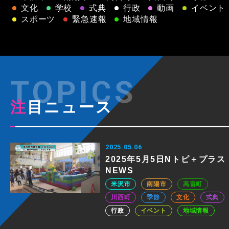
文化
学校
式典
行政
動画
イベント
スポーツ
緊急速報
地域情報
注目ニュース
2025.05.06
2025年5月5日Nトピ＋プラス
NEWS
米沢市
南陽市
高畠町
川西町
季節
文化
式典
行政
イベント
地域情報