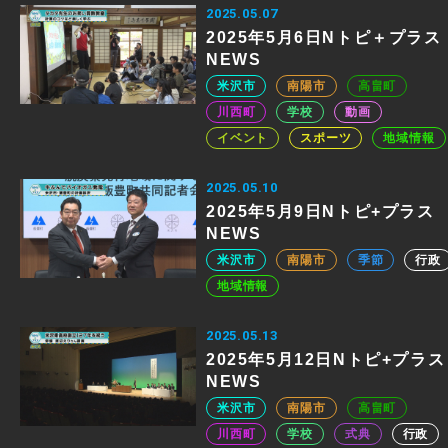
2025.05.07
2025年5月6日Nトピ＋プラス
NEWS
米沢市
南陽市
高畠町
川西町
学校
動画
イベント
スポーツ
地域情報
2025.05.10
2025年5月9日Nトピ+プラス
NEWS
米沢市
南陽市
季節
行政
地域情報
2025.05.13
2025年5月12日Nトピ+プラス
NEWS
米沢市
南陽市
高畠町
川西町
学校
式典
行政