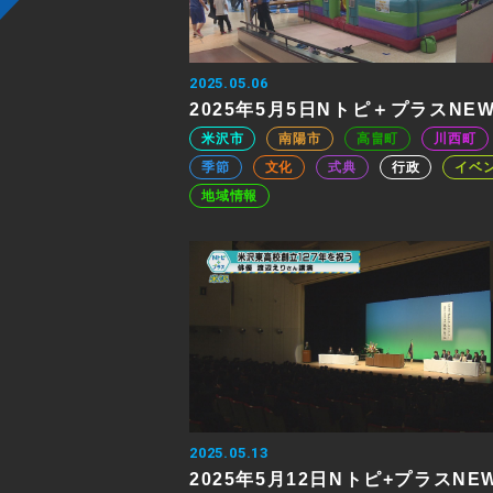
2025.05.06
2025年5月5日Nトピ＋プラスNE
米沢市
南陽市
高畠町
川西町
季節
文化
式典
行政
イベ
地域情報
2025.05.13
2025年5月12日Nトピ+プラスNE