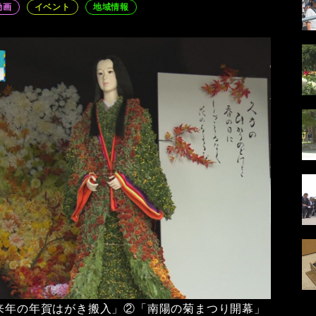
動画
イベント
地域情報
「来年の年賀はがき搬入」②「南陽の菊まつり開幕」