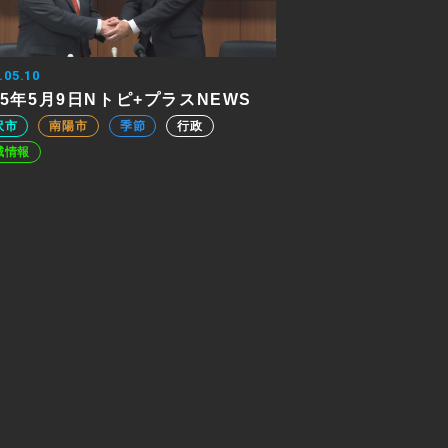
.05.10
25年5月9日Nトピ+プラスNEWS
沢市
南陽市
季節
行政
域情報