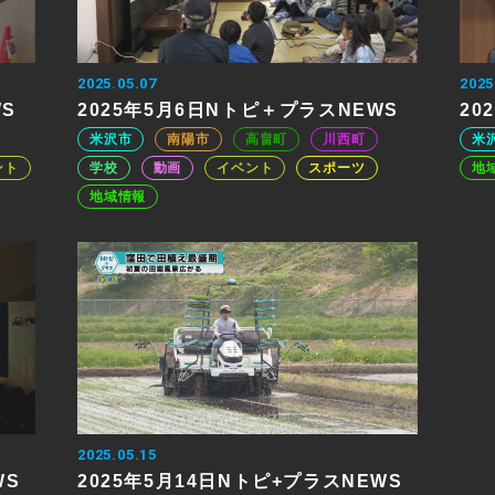
2025.05.07
2025
WS
2025年5月6日Nトピ＋プラスNEWS
20
米沢市
南陽市
高畠町
川西町
米
ント
学校
動画
イベント
スポーツ
地
地域情報
2025.05.15
WS
2025年5月14日Nトピ+プラスNEWS