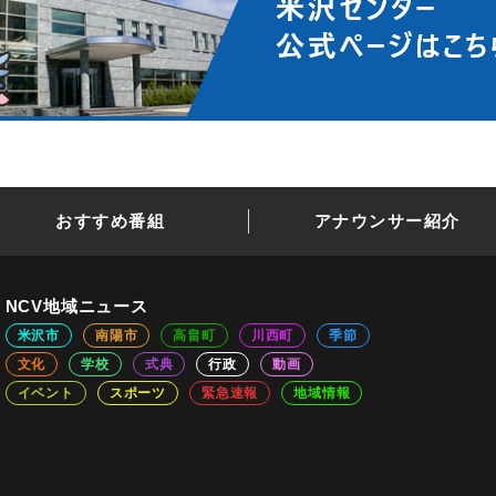
おすすめ番組
アナウンサー紹介
NCV地域ニュース
米沢市
南陽市
高畠町
川西町
季節
文化
学校
式典
行政
動画
イベント
スポーツ
緊急速報
地域情報