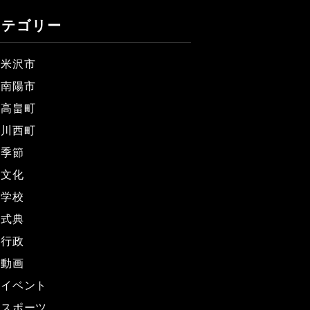
カテゴリー
米沢市
南陽市
高畠町
川西町
季節
文化
学校
式典
行政
動画
イベント
スポーツ