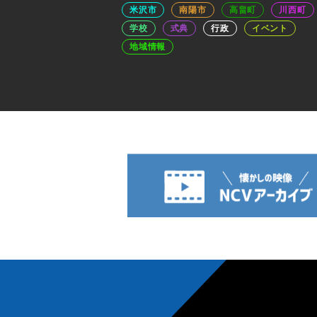
米沢市
南陽市
高畠町
川西町
学校
式典
行政
イベント
地域情報