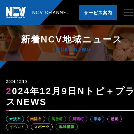
NCV CHANNEL
サービス案内
新着NCV地域ニュース
LOCAL NEWS
2024.12.10
2024年12月9日Nトピ＋プラ
スNEWS
米沢市
南陽市
高畠町
川西町
季節
動画
イベント
スポーツ
地域情報