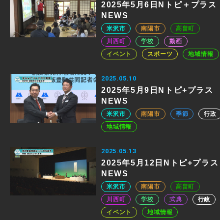
2025年5月6日Nトピ＋プラス
NEWS
米沢市
南陽市
高畠町
川西町
学校
動画
イベント
スポーツ
地域情報
2025.05.10
2025年5月9日Nトピ+プラス
NEWS
米沢市
南陽市
季節
行政
地域情報
2025.05.13
2025年5月12日Nトピ+プラス
NEWS
米沢市
南陽市
高畠町
川西町
学校
式典
行政
イベント
地域情報