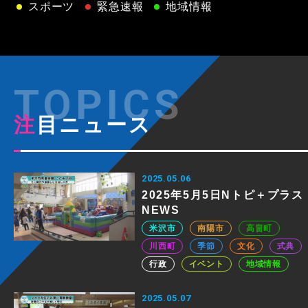
スポーツ
緊急速報
地域情報
注目ニュース
2025.05.06
2025年5月5日Nトピ＋プラス
NEWS
米沢市
南陽市
高畠町
川西町
季節
文化
式典
行政
イベント
地域情報
2025.05.07