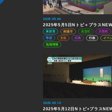
2025.05.06
2025年5月5日Nトピ＋プラスNE
米沢市
南陽市
高畠町
川西町
季節
文化
式典
行政
イベ
地域情報
2025.05.13
2025年5月12日Nトピ+プラスNE