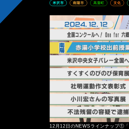
米沢市
南陽市
高畠町
文化
12月12日のNEWSラインナップ