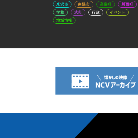
米沢市
南陽市
高畠町
川西町
学校
式典
行政
イベント
地域情報