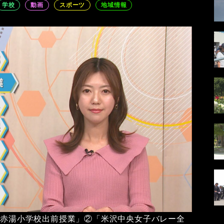
学校
動画
スポーツ
地域情報
①「赤湯小学校出前授業」②「米沢中央女子バレー全