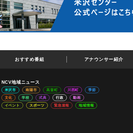
おすすめ番組
アナウンサー紹介
NCV地域ニュース
米沢市
南陽市
高畠町
川西町
季節
文化
学校
式典
行政
動画
イベント
スポーツ
緊急速報
地域情報