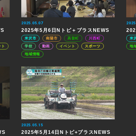
2025.05.07
2025
WS
2025年5月6日Nトピ＋プラスNEWS
20
米沢市
南陽市
高畠町
川西町
米
ント
学校
動画
イベント
スポーツ
地
地域情報
2025.05.15
WS
2025年5月14日Nトピ+プラスNEWS