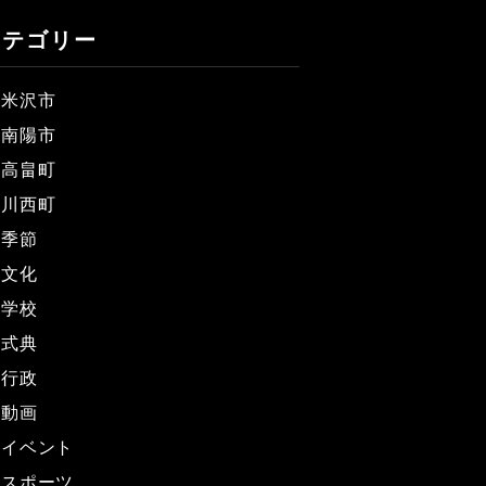
カテゴリー
米沢市
南陽市
高畠町
川西町
季節
文化
学校
式典
行政
動画
イベント
スポーツ