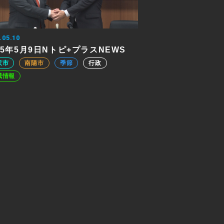
.05.10
25年5月9日Nトピ+プラスNEWS
沢市
南陽市
季節
行政
域情報