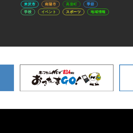
米沢市
南陽市
高畠町
季節
学校
イベント
スポーツ
地域情報