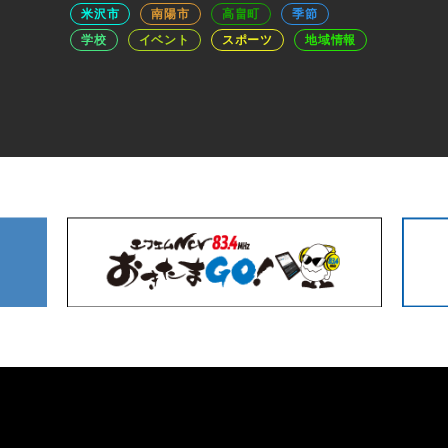
米沢市
南陽市
高畠町
季節
学校
イベント
スポーツ
地域情報