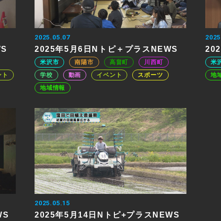
2025.05.07
2025
WS
2025年5月6日Nトピ＋プラスNEWS
20
米沢市
南陽市
高畠町
川西町
米
ント
学校
動画
イベント
スポーツ
地
地域情報
2025.05.15
WS
2025年5月14日Nトピ+プラスNEWS