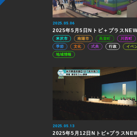
2025.05.06
2025年5月5日Nトピ＋プラスNE
米沢市
南陽市
高畠町
川西町
季節
文化
式典
行政
イベ
地域情報
2025.05.13
2025年5月12日Nトピ+プラスNE