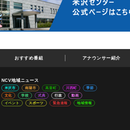
おすすめ番組
アナウンサー紹介
NCV地域ニュース
米沢市
南陽市
高畠町
川西町
季節
文化
学校
式典
行政
動画
イベント
スポーツ
緊急速報
地域情報