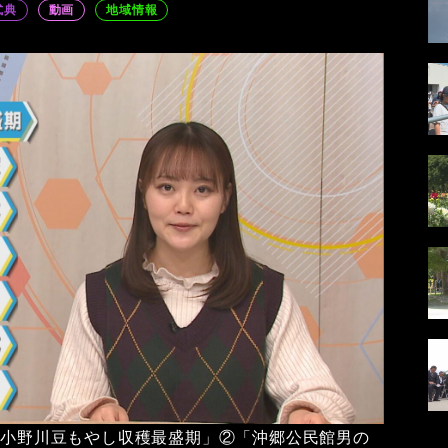
式典
動画
地域情報
①「小野川豆もやし収穫最盛期」②「沖郷公民館男の