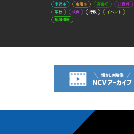
米沢市
南陽市
高畠町
川西町
学校
式典
行政
イベント
地域情報