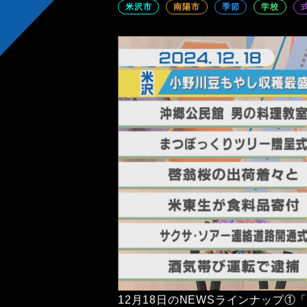
米沢市
南陽市
季節
学校
12月18日のNEWSラインナップ