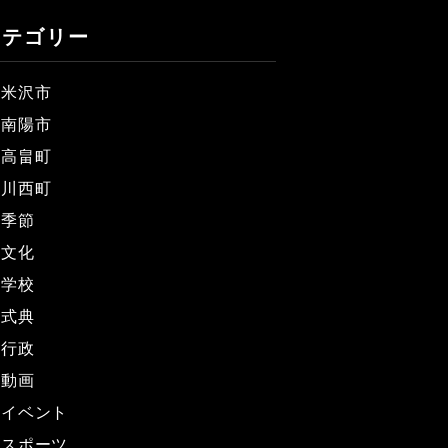
カテゴリー
米沢市
南陽市
高畠町
川西町
季節
文化
学校
式典
行政
動画
イベント
スポーツ