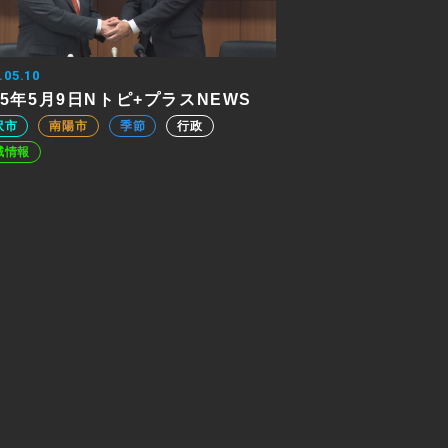
.05.10
25年5月9日Nトピ+プラスNEWS
沢市
南陽市
季節
行政
域情報