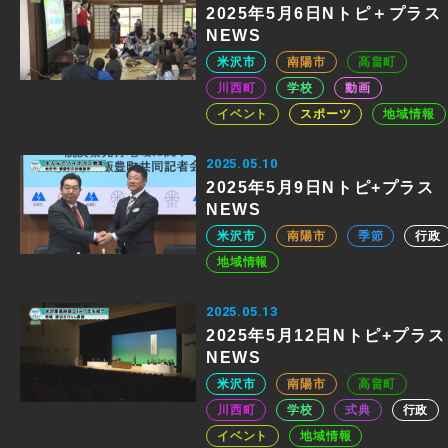
2025年5月6日Nトピ＋プラス
NEWS
米沢市
南陽市
高畠町
川西町
学校
動画
イベント
スポーツ
地域情報
2025.05.10
2025年5月9日Nトピ+プラス
NEWS
米沢市
南陽市
季節
行政
地域情報
2025.05.13
2025年5月12日Nトピ+プラス
NEWS
米沢市
南陽市
高畠町
川西町
学校
式典
行政
イベント
地域情報