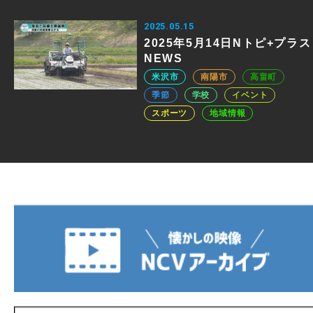
2025.05.15
2025年5月14日Nトピ+プラス
NEWS
米沢市
南陽市
高畠町
季節
学校
イベント
スポーツ
地域情報