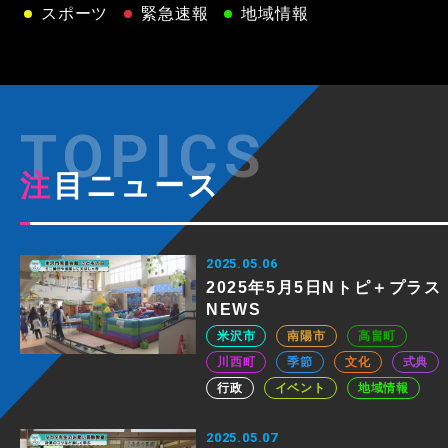
スポーツ
緊急速報
地域情報
注目ニュース
2025.05.06
2025年5月5日Nトピ＋プラス
NEWS
米沢市
南陽市
高畠町
川西町
季節
文化
式典
行政
イベント
地域情報
2025.05.07