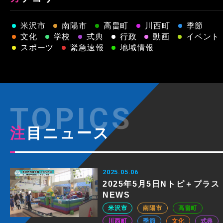
米沢市
南陽市
高畠町
川西町
季節
文化
学校
式典
行政
動画
イベント
スポーツ
緊急速報
地域情報
注目ニュース
2025.05.06
2025年5月5日Nトピ＋プラス
NEWS
米沢市
南陽市
高畠町
川西町
季節
文化
式典