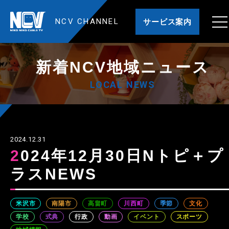
NCV CHANNEL
サービス案内
新着NCV地域ニュース
LOCAL NEWS
2024.12.31
2024年12月30日Nトピ＋プ
ラスNEWS
米沢市
南陽市
高畠町
川西町
季節
文化
学校
式典
行政
動画
イベント
スポーツ