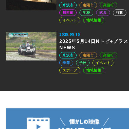
米沢市
南陽市
高畠町
川西町
学校
式典
行政
イベント
地域情報
2025.05.15
2025年5月14日Nトピ+プラス
NEWS
米沢市
南陽市
高畠町
季節
学校
イベント
スポーツ
地域情報