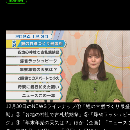
地域情報
12月30日のNEWSラインナップ①「鯉の甘煮づくり最盛
期」②「各地の神社で古札焼納祭」③「帰省ラッシュピ
ク」④「年末年始の天気は？」ほか【企画】「ニュース