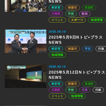
NEWS
米沢市
南陽市
高畠町
川西町
学校
動画
イベント
スポーツ
地域情報
2025.05.10
2025年5月9日Nトピ+プラス
NEWS
米沢市
南陽市
季節
行政
地域情報
2025.05.13
2025年5月12日Nトピ+プラス
NEWS
米沢市
南陽市
高畠町
川西町
学校
式典
行政
イベント
地域情報