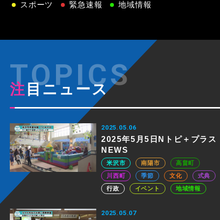
スポーツ
緊急速報
地域情報
注目ニュース
2025.05.06
2025年5月5日Nトピ＋プラス
NEWS
米沢市
南陽市
高畠町
川西町
季節
文化
式典
行政
イベント
地域情報
2025.05.07