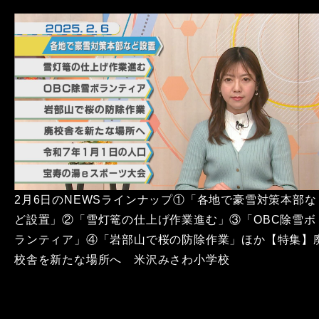
2月6日のNEWSラインナップ①「各地で豪雪対策本部な
ど設置」②「雪灯篭の仕上げ作業進む」③「OBC除雪ボ
ランティア」④「岩部山で桜の防除作業」ほか【特集】
校舎を新たな場所へ 米沢みさわ小学校