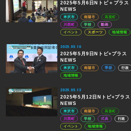
2025年5月6日Nトピ＋プラス
NEWS
米沢市
南陽市
高畠町
川西町
学校
動画
イベント
スポーツ
地域情報
2025.05.10
2025年5月9日Nトピ+プラス
NEWS
米沢市
南陽市
季節
行政
地域情報
2025.05.13
2025年5月12日Nトピ+プラス
NEWS
米沢市
南陽市
高畠町
川西町
学校
式典
行政
イベント
地域情報