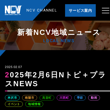
NCV CHANNEL
サービス案内
新着NCV地域ニュース
LOCAL NEWS
2025.02.07
2025年2月6日Nトピ＋プラ
スNEWS
米沢市
南陽市
高畠町
川西町
季節
動画
イベント
地域情報