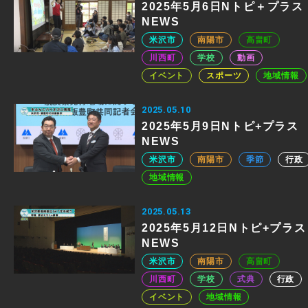
2025年5月6日Nトピ＋プラス
NEWS
米沢市
南陽市
高畠町
川西町
学校
動画
イベント
スポーツ
地域情報
2025.05.10
2025年5月9日Nトピ+プラス
NEWS
米沢市
南陽市
季節
行政
地域情報
2025.05.13
2025年5月12日Nトピ+プラス
NEWS
米沢市
南陽市
高畠町
川西町
学校
式典
行政
イベント
地域情報