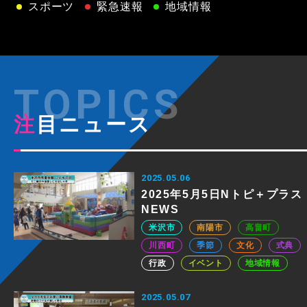
スポーツ
緊急速報
地域情報
注目ニュース
2025.05.06
2025年5月5日Nトピ＋プラス
NEWS
米沢市
南陽市
高畠町
川西町
季節
文化
式典
行政
イベント
地域情報
2025.05.07