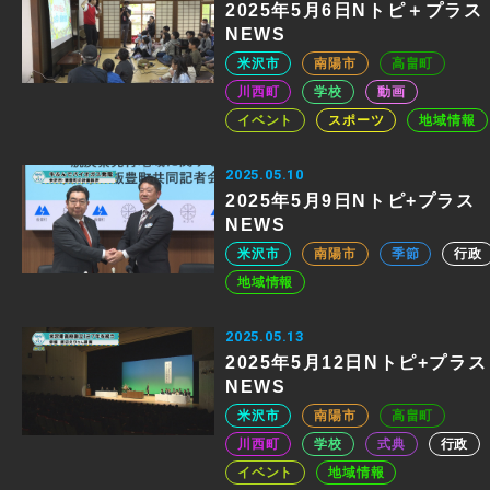
2025年5月6日Nトピ＋プラス
NEWS
米沢市
南陽市
高畠町
川西町
学校
動画
イベント
スポーツ
地域情報
2025.05.10
2025年5月9日Nトピ+プラス
NEWS
米沢市
南陽市
季節
行政
地域情報
2025.05.13
2025年5月12日Nトピ+プラス
NEWS
米沢市
南陽市
高畠町
川西町
学校
式典
行政
イベント
地域情報