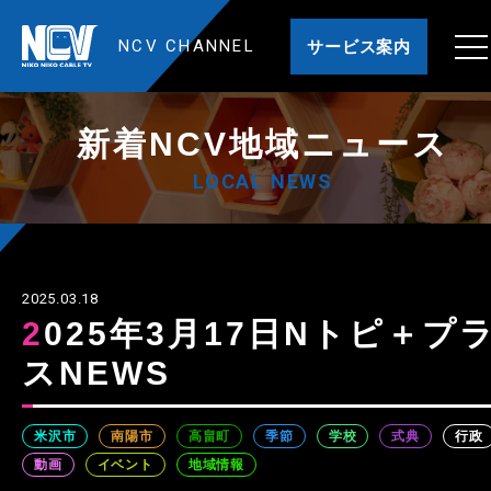
NCV CHANNEL
サービス案内
新着NCV地域ニュース
LOCAL NEWS
2025.03.18
2025年3月17日Nトピ＋プラ
スNEWS
米沢市
南陽市
高畠町
季節
学校
式典
行政
動画
イベント
地域情報