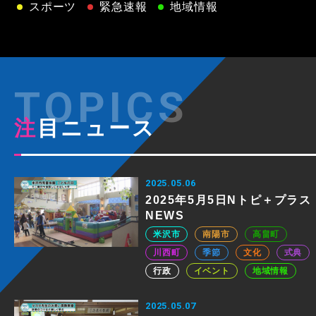
スポーツ
緊急速報
地域情報
注目ニュース
2025.05.06
2025年5月5日Nトピ＋プラス
NEWS
米沢市
南陽市
高畠町
川西町
季節
文化
式典
行政
イベント
地域情報
2025.05.07