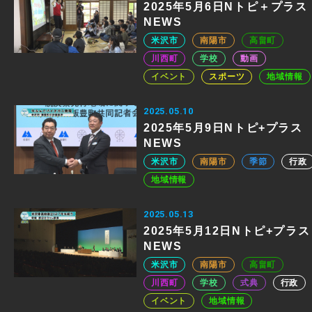
2025年5月6日Nトピ＋プラス
NEWS
米沢市
南陽市
高畠町
川西町
学校
動画
イベント
スポーツ
地域情報
2025.05.10
2025年5月9日Nトピ+プラス
NEWS
米沢市
南陽市
季節
行政
地域情報
2025.05.13
2025年5月12日Nトピ+プラス
NEWS
米沢市
南陽市
高畠町
川西町
学校
式典
行政
イベント
地域情報