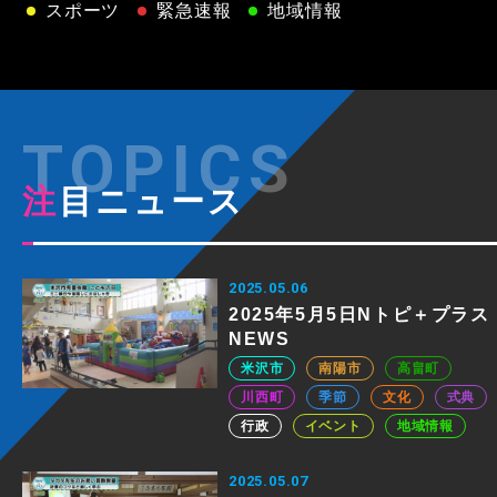
スポーツ
緊急速報
地域情報
注目ニュース
2025.05.06
2025年5月5日Nトピ＋プラス
NEWS
米沢市
南陽市
高畠町
川西町
季節
文化
式典
行政
イベント
地域情報
2025.05.07