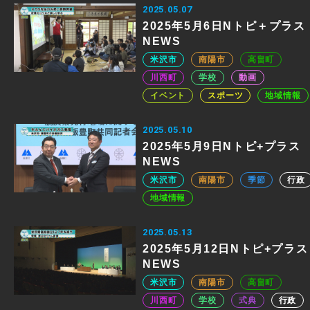
2025.05.07
2025年5月6日Nトピ＋プラス
NEWS
米沢市
南陽市
高畠町
川西町
学校
動画
イベント
スポーツ
地域情報
2025.05.10
2025年5月9日Nトピ+プラス
NEWS
米沢市
南陽市
季節
行政
地域情報
2025.05.13
2025年5月12日Nトピ+プラス
NEWS
米沢市
南陽市
高畠町
川西町
学校
式典
行政