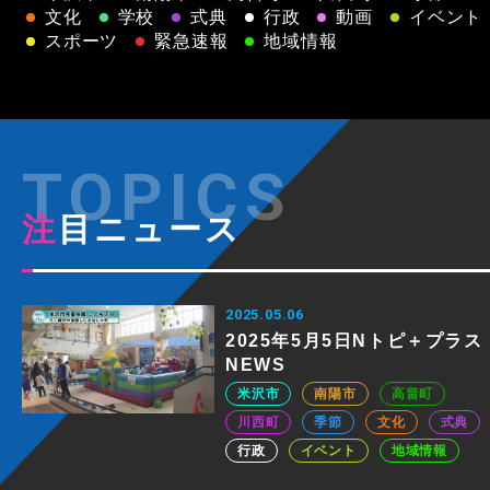
文化
学校
式典
行政
動画
イベント
スポーツ
緊急速報
地域情報
注目ニュース
2025.05.06
2025年5月5日Nトピ＋プラス
NEWS
米沢市
南陽市
高畠町
川西町
季節
文化
式典
行政
イベント
地域情報