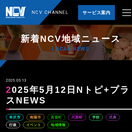
NCV CHANNEL
サービス案内
新着NCV地域ニュース
LOCAL NEWS
2025.05.13
2025年5月12日Nトピ+プラ
スNEWS
米沢市
南陽市
高畠町
川西町
学校
式典
行政
イベント
地域情報