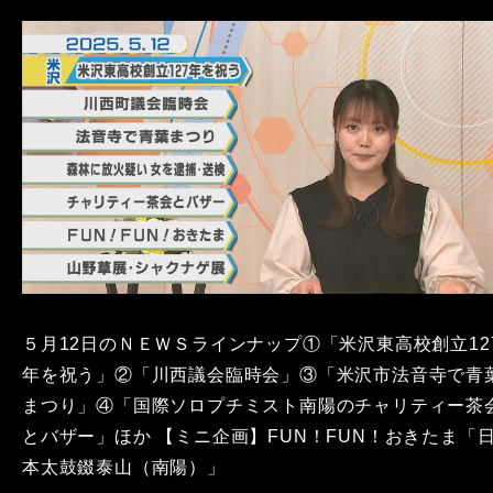
５月12日のＮＥＷＳラインナップ①「米沢東高校創立12
年を祝う」②「川西議会臨時会」③「米沢市法音寺で青
まつり」④「国際ソロプチミスト南陽のチャリティー茶
とバザー」ほか 【ミニ企画】FUN！FUN！おきたま「
本太鼓錣泰山（南陽）」