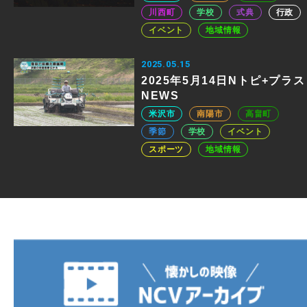
川西町
学校
式典
行政
イベント
地域情報
2025.05.15
2025年5月14日Nトピ+プラス
NEWS
米沢市
南陽市
高畠町
季節
学校
イベント
スポーツ
地域情報