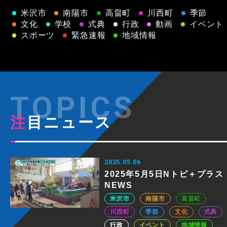
米沢市
南陽市
高畠町
川西町
季節
文化
学校
式典
行政
動画
イベント
スポーツ
緊急速報
地域情報
注目ニュース
2025.05.06
2025年5月5日Nトピ＋プラス
NEWS
米沢市
南陽市
高畠町
川西町
季節
文化
式典
行政
イベント
地域情報