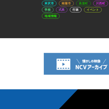
米沢市
南陽市
高畠町
川西町
学校
式典
行政
イベント
地域情報