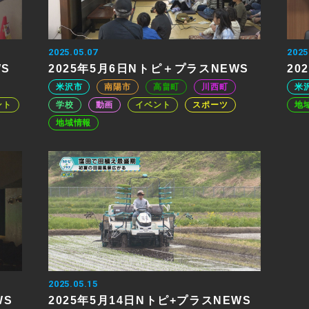
2025.05.07
2025
WS
2025年5月6日Nトピ＋プラスNEWS
20
米沢市
南陽市
高畠町
川西町
米
ント
学校
動画
イベント
スポーツ
地
地域情報
2025.05.15
WS
2025年5月14日Nトピ+プラスNEWS