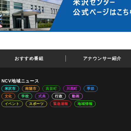
おすすめ番組
アナウンサー紹介
NCV地域ニュース
米沢市
南陽市
高畠町
川西町
季節
文化
学校
式典
行政
動画
イベント
スポーツ
緊急速報
地域情報