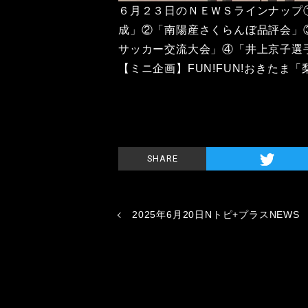
６月２３日のＮＥＷＳラインナップ
成」②「南陽産さくらんぼ品評会」
サッカー交流大会」④「井上京子選
【ミニ企画】FUN!FUN!おきたま
SHARE
2025年6月20日Nトピ+プラスNEWS