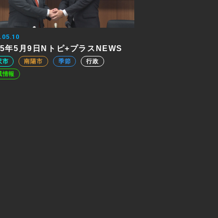
.05.10
25年5月9日Nトピ+プラスNEWS
沢市
南陽市
季節
行政
域情報