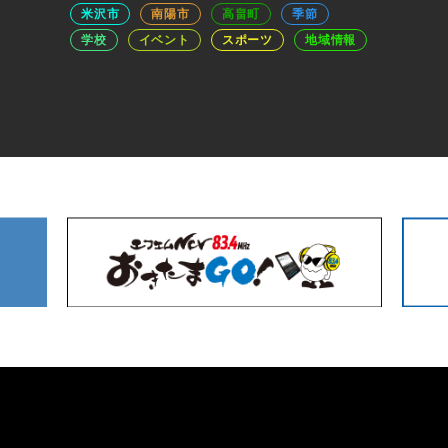
米沢市
南陽市
高畠町
季節
学校
イベント
スポーツ
地域情報