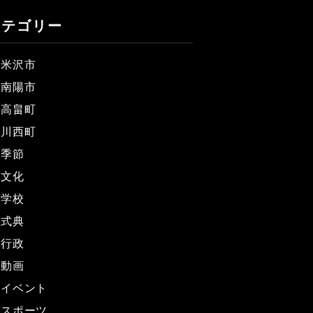
カテゴリー
米沢市
南陽市
高畠町
川西町
季節
文化
学校
式典
行政
動画
イベント
スポーツ