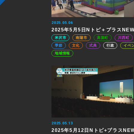
2025.05.06
2025年5月5日Nトピ＋プラスNE
米沢市
南陽市
高畠町
川西町
季節
文化
式典
行政
イベ
地域情報
2025.05.13
2025年5月12日Nトピ+プラスNE