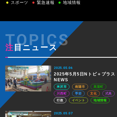
スポーツ
緊急速報
地域情報
注目ニュース
2025.05.06
2025年5月5日Nトピ＋プラス
NEWS
米沢市
南陽市
高畠町
川西町
季節
文化
式典
行政
イベント
地域情報
2025.05.07