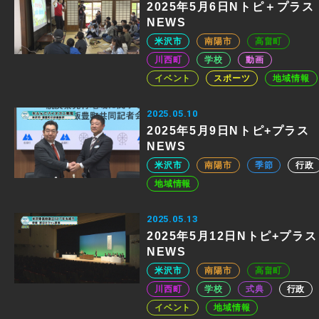
2025年5月6日Nトピ＋プラス
NEWS
米沢市
南陽市
高畠町
川西町
学校
動画
イベント
スポーツ
地域情報
2025.05.10
2025年5月9日Nトピ+プラス
NEWS
米沢市
南陽市
季節
行政
地域情報
2025.05.13
2025年5月12日Nトピ+プラス
NEWS
米沢市
南陽市
高畠町
川西町
学校
式典
行政
イベント
地域情報