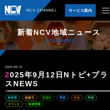
NCV CHANNEL
サービス案内
新着NCV地域ニュース
LOCAL NEWS
2025.09.13
2025年9月12日Nトピ+プラ
スNEWS
米沢市
南陽市
高畠町
季節
文化
学校
イベント
地域情報