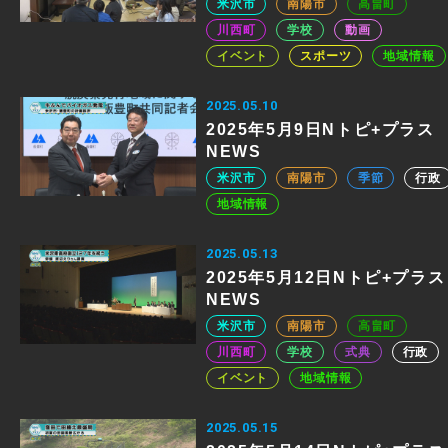
米沢市
南陽市
高畠町
川西町
学校
動画
イベント
スポーツ
地域情報
2025.05.10
2025年5月9日Nトピ+プラス
NEWS
米沢市
南陽市
季節
行政
地域情報
2025.05.13
2025年5月12日Nトピ+プラス
NEWS
米沢市
南陽市
高畠町
川西町
学校
式典
行政
イベント
地域情報
2025.05.15