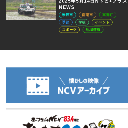
2025年5月14日Nトピ+プラス
NEWS
米沢市
南陽市
高畠町
季節
学校
イベント
スポーツ
地域情報