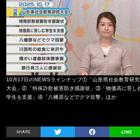
10月17日のNEWSラインナップ①「山形県社会教育研究
大会」②「特殊詐欺被害防ぎ感謝状」③「物価高に苦し
学生を支援」④「八幡原などでクマ目撃」ほか
SHARE