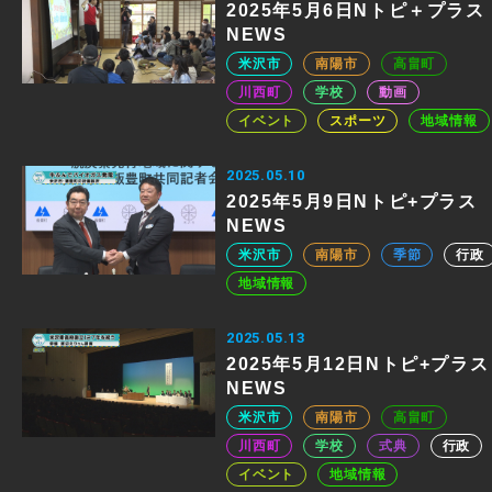
2025年5月6日Nトピ＋プラス
NEWS
米沢市
南陽市
高畠町
川西町
学校
動画
イベント
スポーツ
地域情報
2025.05.10
2025年5月9日Nトピ+プラス
NEWS
米沢市
南陽市
季節
行政
地域情報
2025.05.13
2025年5月12日Nトピ+プラス
NEWS
米沢市
南陽市
高畠町
川西町
学校
式典
行政
イベント
地域情報