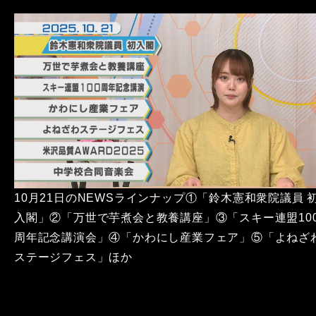
10月21日のNEWSラインナップ①「鈴木憲和衆院議員 
入閣」②「万世で芋煮会と教養講座」③「スキー連盟10
周年記念講演会」④「かわにし産業フェア」⑤「よねざ
ステージフェス」ほか