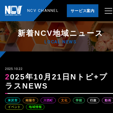
NCV CHANNEL
サービス案内
新着NCV地域ニュース
LOCAL NEWS
2025.10.22
2025年10月21日Nトピ+プ
ラスNEWS
米沢市
南陽市
川西町
文化
学校
行政
動画
イベント
地域情報