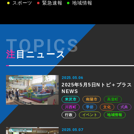
スポーツ
緊急速報
地域情報
注目ニュース
2025.05.06
2025年5月5日Nトピ＋プラス
NEWS
米沢市
南陽市
高畠町
川西町
季節
文化
式典
行政
イベント
地域情報
2025.05.07