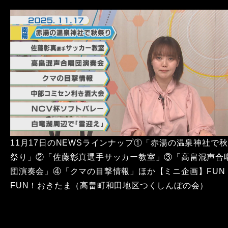
11月17日のNEWSラインナップ①「赤湯の温泉神社で秋
祭り」②「佐藤彰真選手サッカー教室」③「高畠混声合
団演奏会」④「クマの目撃情報」ほか【ミニ企画】FUN
FUN！おきたま（高畠町和田地区つくしんぼの会）