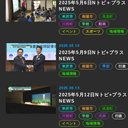
2025年5月6日Nトピ＋プラス
NEWS
米沢市
南陽市
高畠町
川西町
学校
動画
イベント
スポーツ
地域情報
2025.05.10
2025年5月9日Nトピ+プラス
NEWS
米沢市
南陽市
季節
行政
地域情報
2025.05.13
2025年5月12日Nトピ+プラス
NEWS
米沢市
南陽市
高畠町
川西町
学校
式典
行政
イベント
地域情報