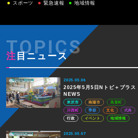
スポーツ
緊急速報
地域情報
注目ニュース
2025.05.06
2025年5月5日Nトピ＋プラス
NEWS
米沢市
南陽市
高畠町
川西町
季節
文化
式典
行政
イベント
地域情報
2025.05.07