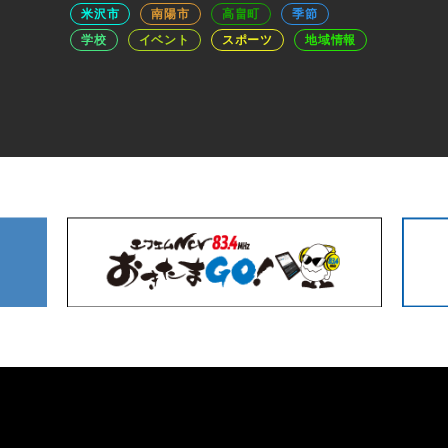
米沢市
南陽市
高畠町
季節
学校
イベント
スポーツ
地域情報