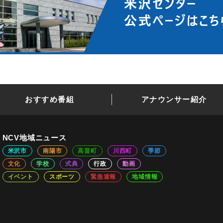
おすすめ番組
アナウンサー紹介
NCV地域ニュース
米沢市
南陽市
高畠町
川西町
季節
文化
学校
式典
行政
動画
イベント
スポーツ
緊急速報
地域情報