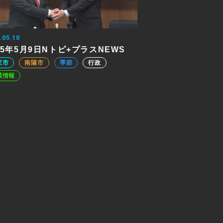
.05.10
25年5月9日Nトピ+プラスNEWS
沢市
南陽市
季節
行政
域情報