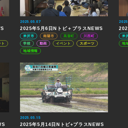
2025.05.07
2025
WS
2025年5月6日Nトピ＋プラスNEWS
20
米沢市
南陽市
高畠町
川西町
米
ント
学校
動画
イベント
スポーツ
地
地域情報
2025.05.15
WS
2025年5月14日Nトピ+プラスNEWS