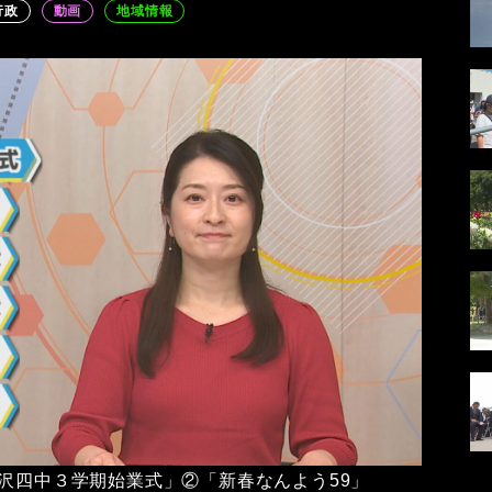
行政
動画
地域情報
米沢四中３学期始業式」②「新春なんよう59」