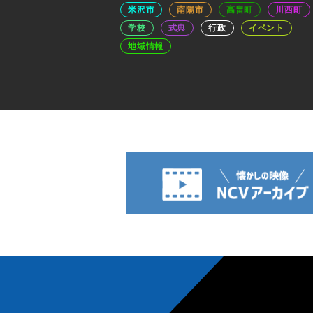
米沢市
南陽市
高畠町
川西町
学校
式典
行政
イベント
地域情報