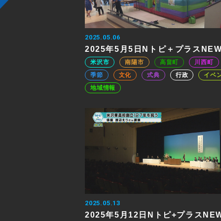
2025.05.06
2025年5月5日Nトピ＋プラスNE
米沢市
南陽市
高畠町
川西町
季節
文化
式典
行政
イベ
地域情報
2025.05.13
2025年5月12日Nトピ+プラスNE