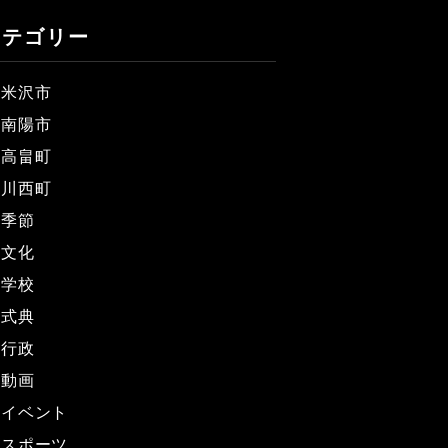
カテゴリー
米沢市
南陽市
高畠町
川西町
季節
文化
学校
式典
行政
動画
イベント
スポーツ