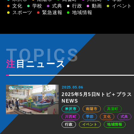
文化
学校
式典
行政
動画
イベント
スポーツ
緊急速報
地域情報
注目ニュース
2025.05.06
2025年5月5日Nトピ＋プラス
NEWS
米沢市
南陽市
高畠町
川西町
季節
文化
式典
行政
イベント
地域情報