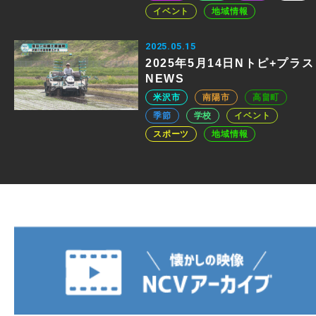
イベント
地域情報
2025.05.15
2025年5月14日Nトピ+プラス
NEWS
米沢市
南陽市
高畠町
季節
学校
イベント
スポーツ
地域情報