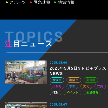
スポーツ
緊急速報
地域情報
注目ニュース
2025.05.06
2025年5月5日Nトピ＋プラス
NEWS
米沢市
南陽市
高畠町
川西町
季節
文化
式典
行政
イベント
地域情報
2025.05.07