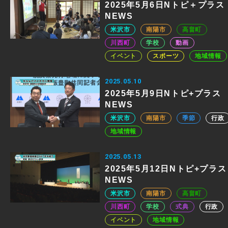
2025年5月6日Nトピ＋プラス
NEWS
米沢市
南陽市
高畠町
川西町
学校
動画
イベント
スポーツ
地域情報
2025.05.10
2025年5月9日Nトピ+プラス
NEWS
米沢市
南陽市
季節
行政
地域情報
2025.05.13
2025年5月12日Nトピ+プラス
NEWS
米沢市
南陽市
高畠町
川西町
学校
式典
行政
イベント
地域情報