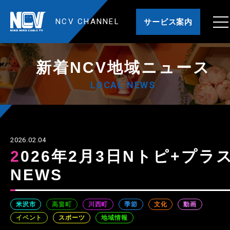
NCV CHANNEL
サービス案内
新着NCV地域ニュース
LOCAL NEWS
2026.02.04
2026年2月3日Nトピ+プラス
NEWS
米沢市
高畠町
川西町
季節
文化
動画
イベント
スポーツ
地域情報