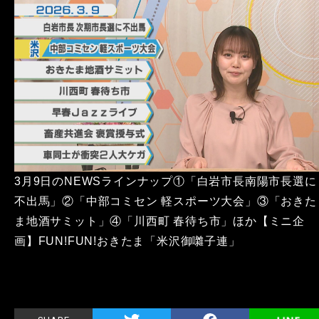
3月9日のNEWSラインナップ①「白岩市長南陽市長選に
不出馬」②「中部コミセン 軽スポーツ大会」③「おきた
ま地酒サミット」④「川西町 春待ち市」ほか【ミニ企
画】FUN!FUN!おきたま「米沢御囃子連」