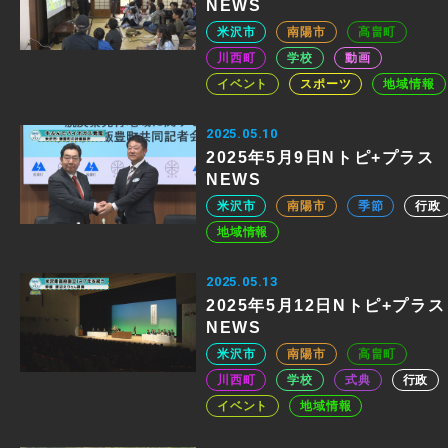
NEWS
米沢市
南陽市
高畠町
川西町
学校
動画
イベント
スポーツ
地域情報
2025.05.10
2025年5月9日Nトピ+プラス
NEWS
米沢市
南陽市
季節
行政
地域情報
2025.05.13
2025年5月12日Nトピ+プラス
NEWS
米沢市
南陽市
高畠町
川西町
学校
式典
行政
イベント
地域情報