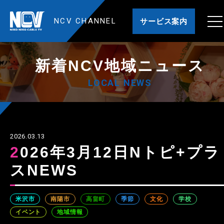
NCV CHANNEL
サービス案内
新着NCV地域ニュース
LOCAL NEWS
2026.03.13
2026年3月12日Nトピ+プラ
スNEWS
米沢市
南陽市
高畠町
季節
文化
学校
イベント
地域情報