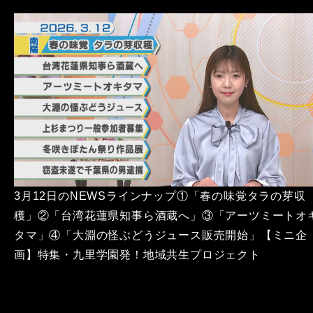
3月12日のNEWSラインナップ①「春の味覚タラの芽収
穫」②「台湾花蓮県知事ら酒蔵へ」③「アーツミートオ
タマ」④「大淵の怪ぶどうジュース販売開始」【ミニ企
画】特集・九里学園発！地域共生プロジェクト