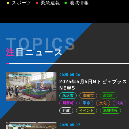
スポーツ
緊急速報
地域情報
注目ニュース
2025.05.06
2025年5月5日Nトピ＋プラス
NEWS
米沢市
南陽市
高畠町
川西町
季節
文化
式典
行政
イベント
地域情報
2025.05.07