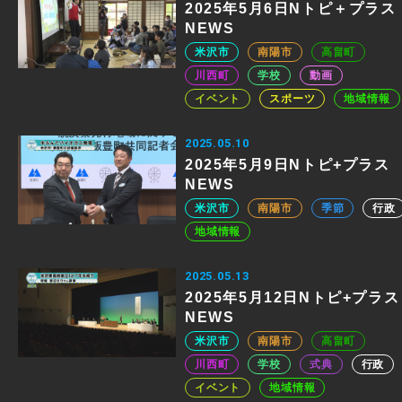
2025年5月6日Nトピ＋プラス
NEWS
米沢市
南陽市
高畠町
川西町
学校
動画
イベント
スポーツ
地域情報
2025.05.10
2025年5月9日Nトピ+プラス
NEWS
米沢市
南陽市
季節
行政
地域情報
2025.05.13
2025年5月12日Nトピ+プラス
NEWS
米沢市
南陽市
高畠町
川西町
学校
式典
行政
イベント
地域情報