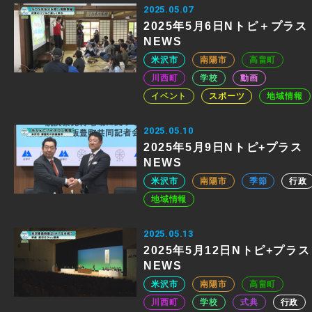
2025.05.07
2025年5月6日Nトピ＋プラス
NEWS
米沢市
南陽市
高畠町
川西町
学校
動画
イベント
スポーツ
地域情報
2025.05.10
2025年5月9日Nトピ+プラス
NEWS
米沢市
南陽市
季節
行政
地域情報
2025.05.13
2025年5月12日Nトピ+プラス
NEWS
米沢市
南陽市
高畠町
川西町
学校
式典
行政