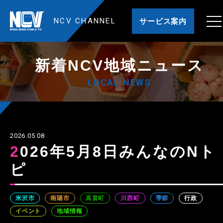
NCV CHANNEL
サービス案内
新着NCV地域ニュース
LOCAL NEWS
2026.05.08
2026年5月8日みんなのNト
ピ
米沢市
南陽市
高畠町
川西町
季節
行政
イベント
地域情報