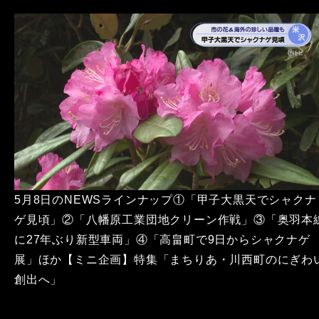
5月8日のNEWSラインナップ①「甲子大黒天でシャクナ
ゲ見頃」②「八幡原工業団地クリーン作戦」③「奥羽本
に27年ぶり新型車両」④「高畠町で9日からシャクナゲ
展」ほか【ミニ企画】特集「まちりあ・川西町のにぎわ
創出へ」