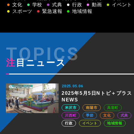
文化
学校
式典
行政
動画
イベント
スポーツ
緊急速報
地域情報
注目ニュース
2025.05.06
2025年5月5日Nトピ＋プラス
NEWS
米沢市
南陽市
高畠町
川西町
季節
文化
式典
行政
イベント
地域情報