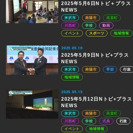
2025年5月6日Nトピ＋プラス
NEWS
米沢市
南陽市
高畠町
川西町
学校
動画
イベント
スポーツ
地域情報
2025.05.10
2025年5月9日Nトピ+プラス
NEWS
米沢市
南陽市
季節
行政
地域情報
2025.05.13
2025年5月12日Nトピ+プラス
NEWS
米沢市
南陽市
高畠町
川西町
学校
式典
行政
イベント
地域情報