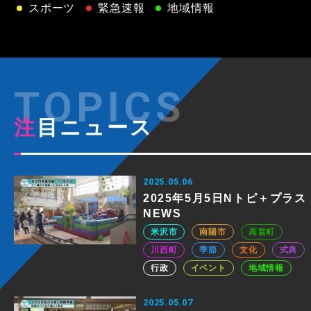
スポーツ
緊急速報
地域情報
注目ニュース
2025.05.06
2025年5月5日Nトピ＋プラス
NEWS
米沢市
南陽市
高畠町
川西町
季節
文化
式典
行政
イベント
地域情報
2025.05.07