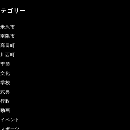
カテゴリー
米沢市
南陽市
高畠町
川西町
季節
文化
学校
式典
行政
動画
イベント
スポーツ