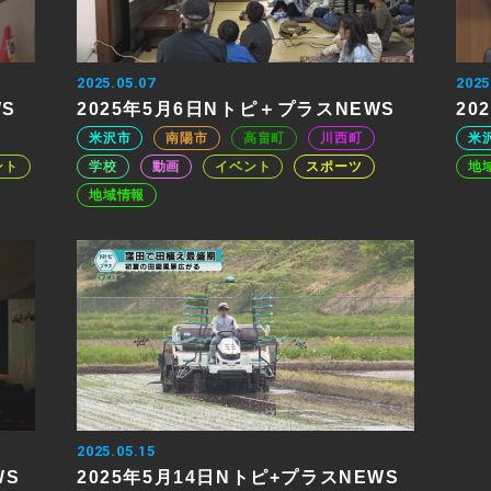
2025.05.07
2025
WS
2025年5月6日Nトピ＋プラスNEWS
20
米沢市
南陽市
高畠町
川西町
米
ント
学校
動画
イベント
スポーツ
地
地域情報
2025.05.15
WS
2025年5月14日Nトピ+プラスNEWS