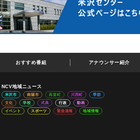
おすすめ番組
アナウンサー紹介
NCV地域ニュース
米沢市
南陽市
高畠町
川西町
季節
文化
学校
式典
行政
動画
イベント
スポーツ
緊急速報
地域情報