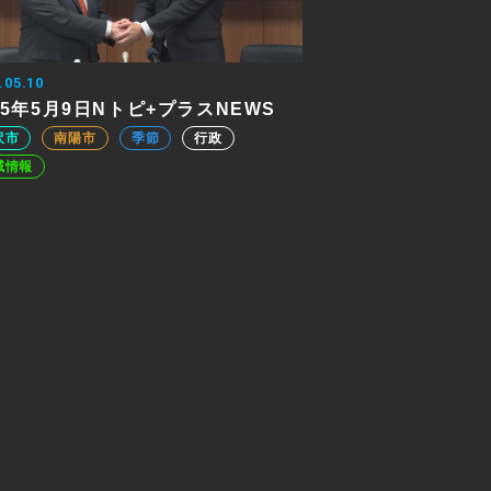
.05.10
25年5月9日Nトピ+プラスNEWS
沢市
南陽市
季節
行政
域情報