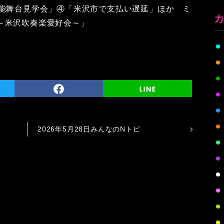
く能舞台見学会」④「米沢市で支払い遅延」ほか ミ
～米沢吹奏楽愛好会～」
2026年5月28日みんなのNトピ