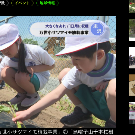
行政
イベント
地域情報
「万世小サツマイモ植栽事業」②「烏帽子山千本桜樹