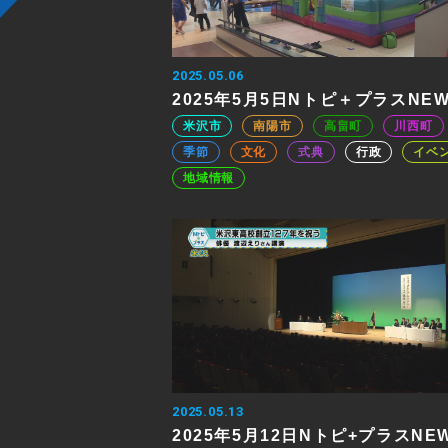
2025.05.06
2025年5月5日Nトピ＋プラスNE
米沢市
南陽市
高畠町
川西町
季節
文化
式典
行政
イベ
地域情報
2025.05.13
2025年5月12日Nトピ+プラスNE