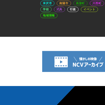
米沢市
南陽市
高畠町
川西町
学校
式典
行政
イベント
地域情報