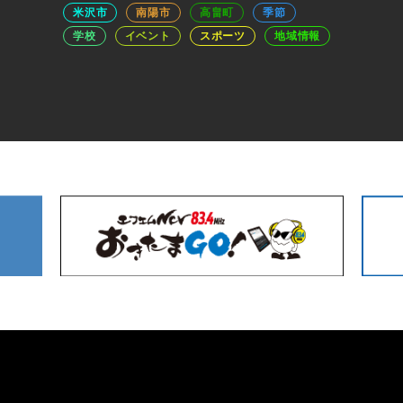
米沢市
南陽市
高畠町
季節
学校
イベント
スポーツ
地域情報