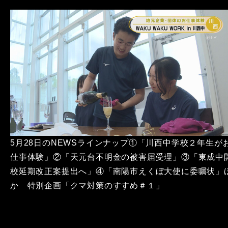
5月28日のNEWSラインナップ①「川西中学校２年生が
仕事体験」②「天元台不明金の被害届受理」③「東成中
校延期改正案提出へ」④「南陽市えくぼ大使に委嘱状」
か 特別企画「クマ対策のすすめ＃１」