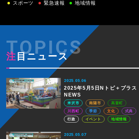
スポーツ
緊急速報
地域情報
注目ニュース
2025.05.06
2025年5月5日Nトピ＋プラス
NEWS
米沢市
南陽市
高畠町
川西町
季節
文化
式典
行政
イベント
地域情報
2025.05.07