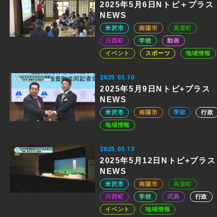
2025年5月6日Nトピ＋プラス
NEWS
米沢市
南陽市
高畠町
川西町
学校
動画
イベント
スポーツ
地域情報
2025.05.10
2025年5月9日Nトピ+プラス
NEWS
米沢市
南陽市
季節
行政
地域情報
2025.05.13
2025年5月12日Nトピ+プラス
NEWS
米沢市
南陽市
高畠町
川西町
学校
式典
行政
イベント
地域情報