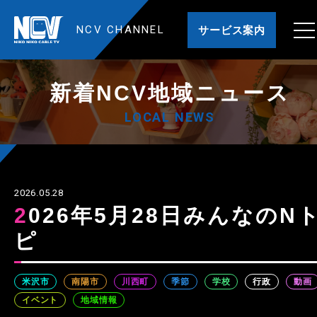
NCV CHANNEL
サービス案内
新着NCV地域ニュース
LOCAL NEWS
2026.05.28
2026年5月28日みんなのNト
ピ
米沢市
南陽市
川西町
季節
学校
行政
動画
イベント
地域情報