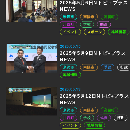
2025年5月6日Nトピ＋プラス
NEWS
米沢市
南陽市
高畠町
川西町
学校
動画
イベント
スポーツ
地域情報
2025.05.10
2025年5月9日Nトピ+プラス
NEWS
米沢市
南陽市
季節
行政
地域情報
2025.05.13
2025年5月12日Nトピ+プラス
NEWS
米沢市
南陽市
高畠町
川西町
学校
式典
行政
イベント
地域情報