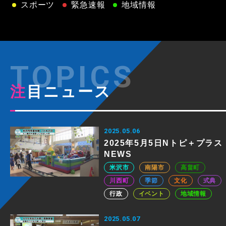
スポーツ
緊急速報
地域情報
注目ニュース
2025.05.06
2025年5月5日Nトピ＋プラス
NEWS
米沢市
南陽市
高畠町
川西町
季節
文化
式典
行政
イベント
地域情報
2025.05.07