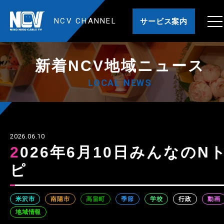
NCV CHANNEL
サービス案内
新着NCV地域ニュース
LOCAL NEWS
2026.06.10
2026年6月10日みんなのNト
ピ
米沢市
南陽市
高畠町
季節
学校
行政
動画
地域情報