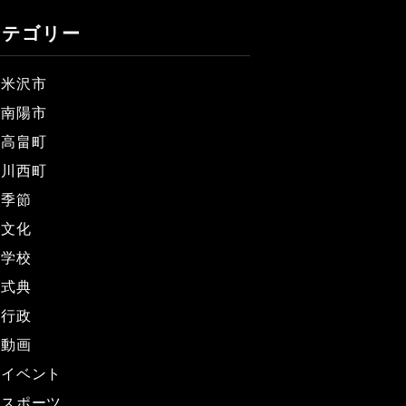
カテゴリー
米沢市
南陽市
高畠町
川西町
季節
文化
学校
式典
行政
動画
イベント
スポーツ