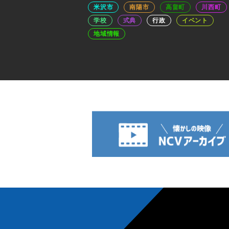
米沢市
南陽市
高畠町
川西町
学校
式典
行政
イベント
地域情報