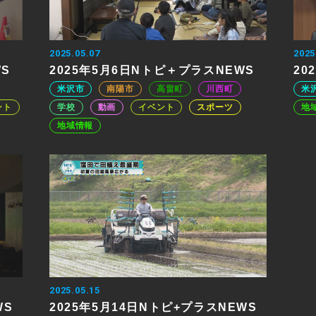
2025.05.07
2025
WS
2025年5月6日Nトピ＋プラスNEWS
20
米沢市
南陽市
高畠町
川西町
米
ント
学校
動画
イベント
スポーツ
地
地域情報
2025.05.15
WS
2025年5月14日Nトピ+プラスNEWS