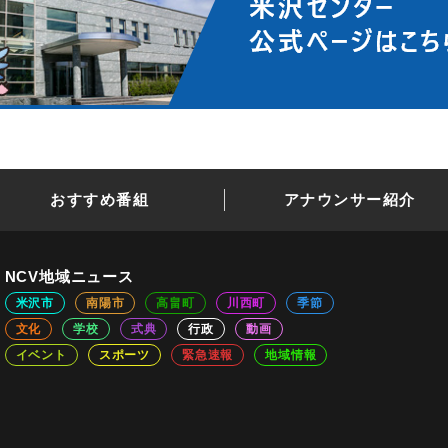
おすすめ番組
アナウンサー紹介
NCV地域ニュース
米沢市
南陽市
高畠町
川西町
季節
文化
学校
式典
行政
動画
イベント
スポーツ
緊急速報
地域情報