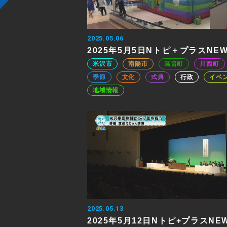
2025.05.06
2025年5月5日Nトピ＋プラスNE
米沢市
南陽市
高畠町
川西町
季節
文化
式典
行政
イベ
地域情報
2025.05.13
2025年5月12日Nトピ+プラスNE