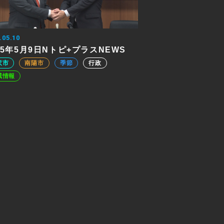
.05.10
25年5月9日Nトピ+プラスNEWS
沢市
南陽市
季節
行政
域情報