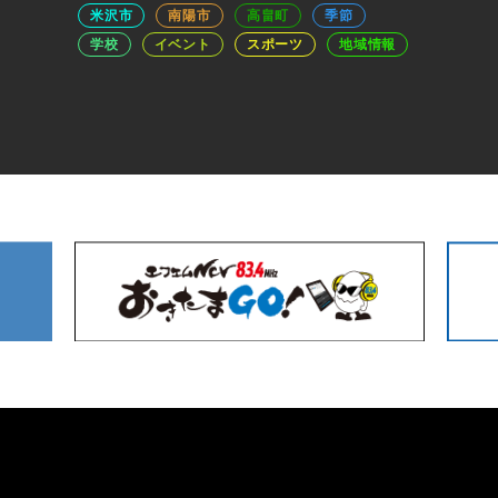
米沢市
南陽市
高畠町
季節
学校
イベント
スポーツ
地域情報