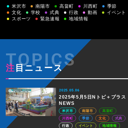
米沢市
南陽市
高畠町
川西町
季節
文化
学校
式典
行政
動画
イベント
スポーツ
緊急速報
地域情報
注目ニュース
2025.05.06
2025年5月5日Nトピ＋プラス
NEWS
米沢市
南陽市
高畠町
川西町
季節
文化
式典
行政
イベント
地域情報