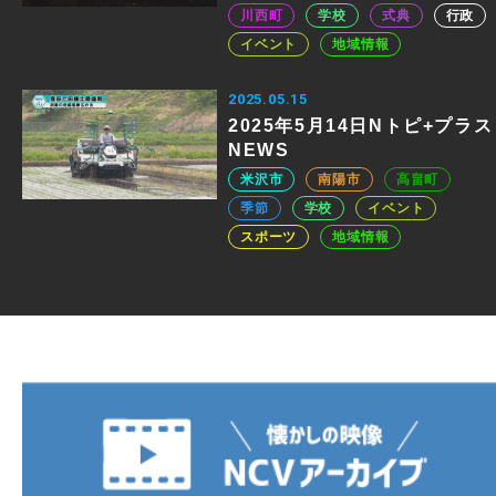
川西町
学校
式典
行政
イベント
地域情報
2025.05.15
2025年5月14日Nトピ+プラス
NEWS
米沢市
南陽市
高畠町
季節
学校
イベント
スポーツ
地域情報