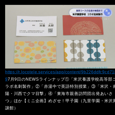
https://r.locotele.services/app/content/9b226ddfc9cd7
9
7月9日のNEWSラインナップ①「米沢養護学校高等部
ラボ名刺製作」②「赤湯中で英語特別授業」③「米沢・
陽・川西でクマ目撃」④「東海市親善訪問団出発あいさ
つ」ほか【ミニ企画】めざせ！甲子園（九里学園・米沢
譲館）