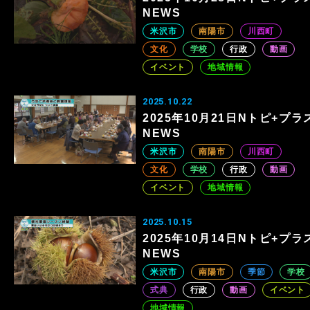
NEWS
米沢市
南陽市
川西町
文化
学校
行政
動画
イベント
地域情報
2025.10.22
2025年10月21日Nトピ+プラ
NEWS
米沢市
南陽市
川西町
文化
学校
行政
動画
イベント
地域情報
2025.10.15
2025年10月14日Nトピ+プラ
NEWS
米沢市
南陽市
季節
学校
式典
行政
動画
イベント
地域情報