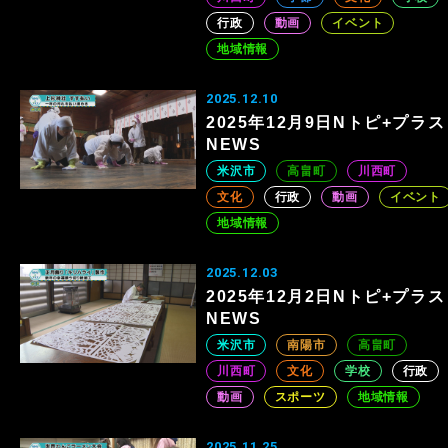
行政
動画
イベント
地域情報
2025.12.10
2025年12月9日Nトピ+プラス
NEWS
米沢市
高畠町
川西町
文化
行政
動画
イベント
地域情報
2025.12.03
2025年12月2日Nトピ+プラス
NEWS
米沢市
南陽市
高畠町
川西町
文化
学校
行政
動画
スポーツ
地域情報
2025.11.25