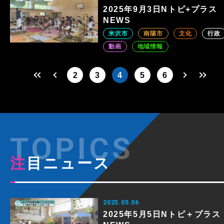
2025年9月3日Nトピ+プラス
NEWS
米沢市
南陽市
文化
行政
動画
地域情報
2
3
4
5
6
注目ニュース
2025.05.06
2025年5月5日Nトピ＋プラス