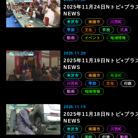
2025年11月24日Nトピ+プラ
NEWS
米沢市
南陽市
川西町
季節
文化
学校
式典
動画
イベント
地域情報
2025.11.20
2025年11月19日Nトピ+プラ
NEWS
米沢市
南陽市
高畠町
川西町
季節
文化
行政
動画
地域情報
2025.11.19
2025年11月18日Nトピ+プラ
NEWS
米沢市
南陽市
川西町
季節
学校
行政
動画