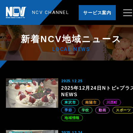
NCV CHANNEL
サービス案内
新着NCV地域ニュース
LOCAL NEWS
2025.12.25
2025年12月24日Nトピ+プラ
NEWS
米沢市
南陽市
川西町
季節
学校
動画
スポーツ
地域情報
2025.12.24