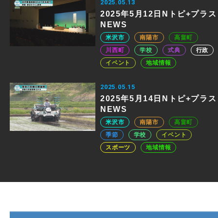
2025.05.13
2025年5月12日Nトピ+プラス
NEWS
米沢市
南陽市
高畠町
川西町
学校
式典
行政
イベント
地域情報
2025.05.15
2025年5月14日Nトピ+プラス
NEWS
米沢市
南陽市
高畠町
季節
学校
イベント
スポーツ
地域情報