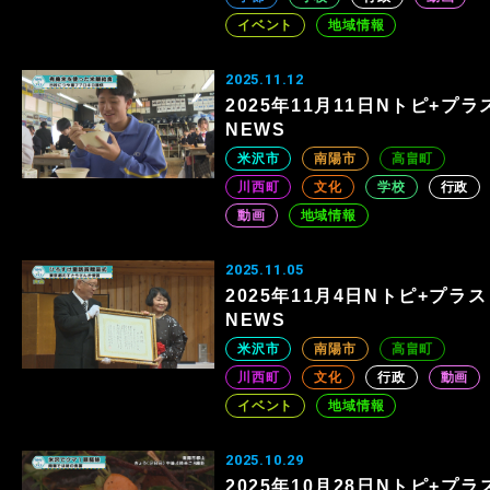
イベント
地域情報
2025.11.12
2025年11月11日Nトピ+プラ
NEWS
米沢市
南陽市
高畠町
川西町
文化
学校
行政
動画
地域情報
2025.11.05
2025年11月4日Nトピ+プラス
NEWS
米沢市
南陽市
高畠町
川西町
文化
行政
動画
イベント
地域情報
2025.10.29
2025年10月28日Nトピ+プラ