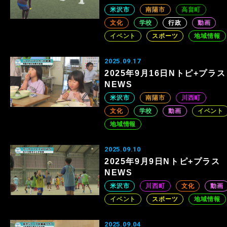
米沢市
南陽市
高畠町
文化
学校
行政
動画
イベント
スポーツ
地域情報
2025.09.17
2025年9月16日Nトピ+プラス
NEWS
米沢市
南陽市
川西町
文化
学校
動画
イベント
地域情報
2025.09.10
2025年9月9日Nトピ+プラス
NEWS
米沢市
川西町
文化
動画
イベント
スポーツ
地域情報
2025.09.04