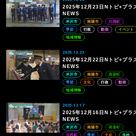
2025年12月23日Nトピ+プラ
NEWS
米沢市
南陽市
川西町
季節
行政
動画
イベント
地域情報
2025.12.23
2025年12月22日Nトピ+プラ
NEWS
米沢市
南陽市
高畠町
季節
文化
行政
動画
地域情報
2025.12.17
2025年12月16日Nトピ+プラ
NEWS
米沢市
南陽市
高畠町
川西町
季節
文化
学校