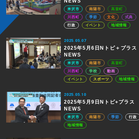
NEWS
米沢市
南陽市
高畠町
川西町
季節
文化
式典
行政
イベント
地域情報
2025.05.07
2025年5月6日Nトピ＋プラス
NEWS
米沢市
南陽市
高畠町
川西町
学校
動画
イベント
スポーツ
地域情報
2025.05.10
2025年5月9日Nトピ+プラス
NEWS
米沢市
南陽市
季節
行政
地域情報