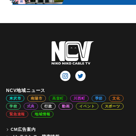
NCV地域ニュース
米沢市
南陽市
高畠町
川西町
季節
文化
学校
式典
行政
動画
イベント
スポーツ
緊急速報
地域情報
CM広告案内