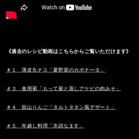
《過去のレシピ動画はこちらからご覧いただけます》
＃１ 薄皮丸ナス「夏野菜のカポナータ」
＃３ 食用菊「もって菊と蒸しアケビの肉みそ」
＃４ 舘山りんご「タルトタタン風デザート」
＃５ 年越し料理「氷頭なます」