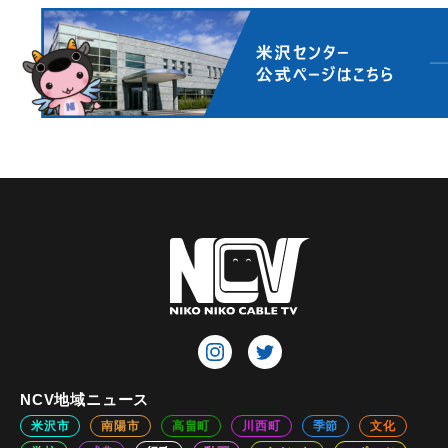
NCV地域ニュース
米沢市
南陽市
高畠町
川西町
季節
文化