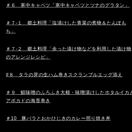
＃６ 寒中キャベツ「寒中キャベツとツナのグラタン」
＃７-１ 郷土料理「塩漬けした青菜の煮物＆たんぽも
ち」
＃７-２ 郷土料理「余った漬け物などを利用した漬け物
のアレンジレシピ」
#８ タラの芽の生ハム巻きスクランブルエッグ添え
＃９ 鯖味噌のふろふき大根・味噌漬けしたホタルイカ
アボカドの海苔巻き
＃10 豚バラとおかひじきのカレー照り焼き丼