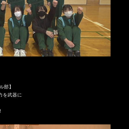
ル部】
力を武器に
！