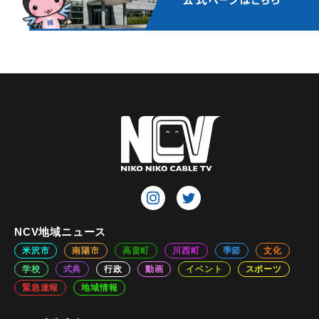
NCV地域ニュース
米沢市
南陽市
高畠町
川西町
季節
文化
学校
式典
行政
動画
イベント
スポーツ
緊急速報
地域情報