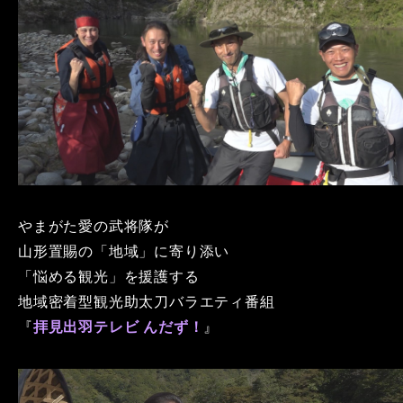
やまがた愛の武将隊が
山形置賜の「地域」に寄り添い
「悩める観光」を援護する
地域密着型観光助太刀バラエティ番組
『
拝見出羽テレビ んだず！
』