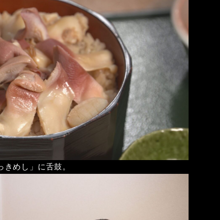
っきめし」に舌鼓。