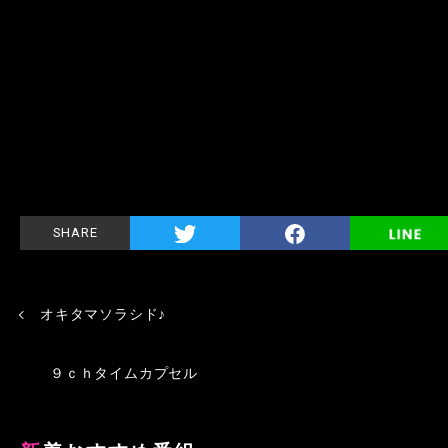
SHARE
オキタマソラシド♪
９ｃｈタイムカプセル