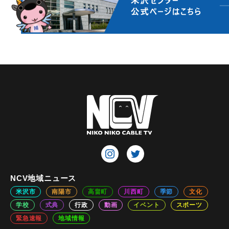
NCV地域ニュース
米沢市
南陽市
高畠町
川西町
季節
文化
学校
式典
行政
動画
イベント
スポーツ
緊急速報
地域情報