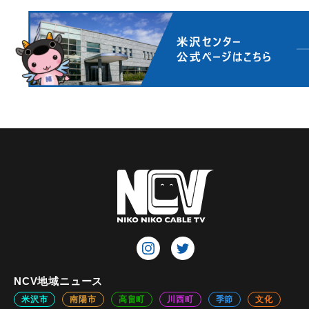
NCV地域ニュース
米沢市
南陽市
高畠町
川西町
季節
文化