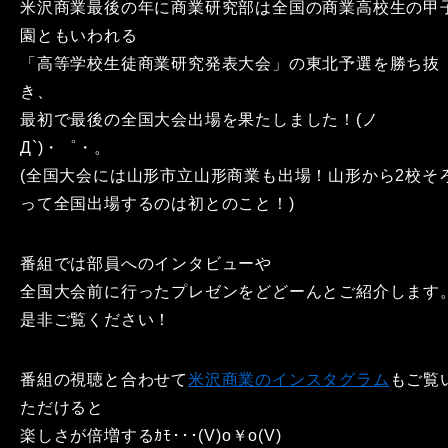
米沢商業最後の年に商業研究部は全国の商業高校生の甲
園ともいわれる
「高等学校生徒商業研究発表大会」の東北予選を勝ち抜
き、
最初で最後の全国大会出場を果たしました！(ノ
Д`)・゜・。
(全国大会には山形市立山形商業も出場！山形から2校そ
って全国出場するのは初とのこと！)
番組では部員へのインタビューや
全国大会前に行ったプレゼンをどどーんとご紹介します
是非ご覧ください！
番組の視聴と合わせて
米沢商業のインスタグラム
もご覧
ただけると
楽しさが倍増するｶﾓ･･･(V)o￥o(V)