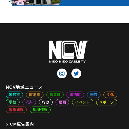
NCV地域ニュース
米沢市
南陽市
高畠町
川西町
季節
文化
学校
式典
行政
動画
イベント
スポーツ
緊急速報
地域情報
CM広告案内