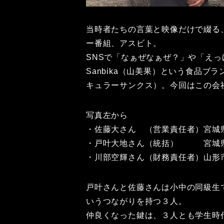
当時者たちの言葉と映像だけで綴る
ー番組、アスビト。
SNSで「なぁぜなぁぜ？」や「え
Sanbika（山美果）という食品ブラン
キュラーサンクス）。今回はこの会
写真左から
・佐藤大さん （営業責任者）宮城
・戸叶大地さん（統括） 宮城
・川部空輝さん（財務責任者）山形
戸叶さんと佐藤さんは小中の同級生
いうつながりを持つ３人。
仲良くなった鍵は、３人とも学生時