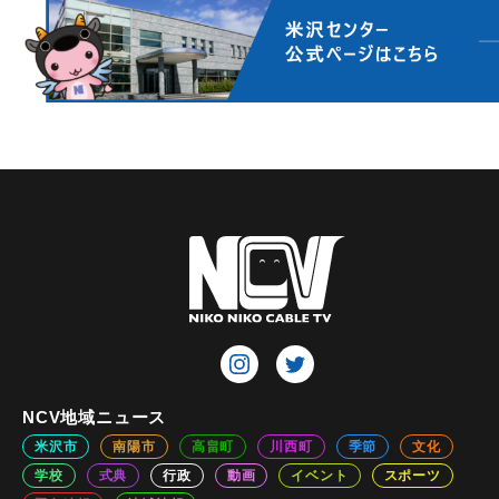
NCV地域ニュース
米沢市
南陽市
高畠町
川西町
季節
文化
学校
式典
行政
動画
イベント
スポーツ