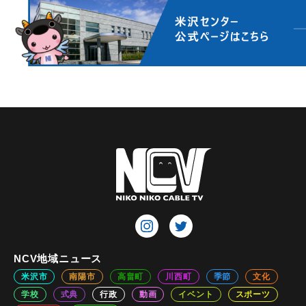
NCV地域ニュース
米沢市
南陽市
高畠町
川西町
季節
文化
学校
式典
行政
動画
イベント
スポーツ