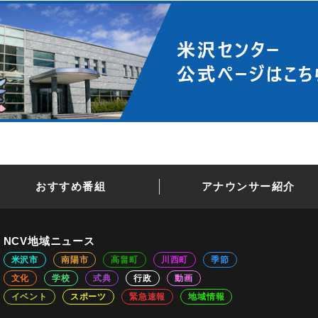
おすすめ番組
アナウンサー紹介
NCV地域ニュース
米沢市
南陽市
高畠町
川西町
季節
文化
学校
式典
行政
動画
イベント
スポーツ
緊急速報
地域情報