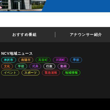
おすすめ番組
アナウンサー紹介
NCV地域ニュース
米沢市
南陽市
高畠町
川西町
季節
文化
学校
式典
行政
動画
イベント
スポーツ
緊急速報
地域情報