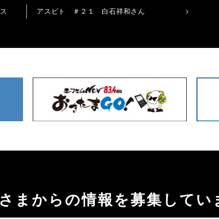
クス
アスビト ＃２１ 白石祥和さん
聴者さまからの情報を募集してい