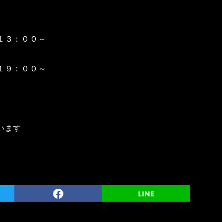
１３：００～
１９：００～
います