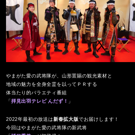
やまがた愛の武将隊が、山形置賜の観光素材と
地域の魅力を全身全霊を以ってＰＲする
体当たり的バラエティ番組
「
拝見出羽テレビ んだず！
」
2022年最初の放送は
新春拡大版
でお届けします！
今回はやまがた愛の武将隊の新武将