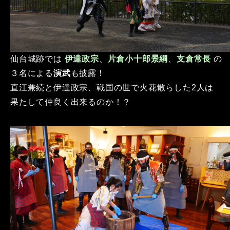
仙台城跡では
伊達政宗
、
片倉小十郎景綱
、
支倉常長
の
３名による
演武
も披露！
直江兼続と伊達政宗、戦国の世で火花散らした2人は
果たして仲良く出来るのか！？