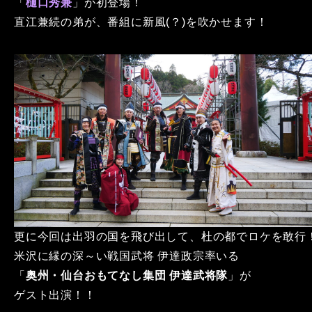
「
樋口秀兼
」が初登場！
直江兼続の弟が、番組に新風(？)を吹かせます！
更に今回は出羽の国を飛び出して、杜の都でロケを敢行
米沢に縁の深～い戦国武将 伊達政宗率いる
「
奥州・仙台おもてなし集団 伊達武将隊
」が
ゲスト出演！！