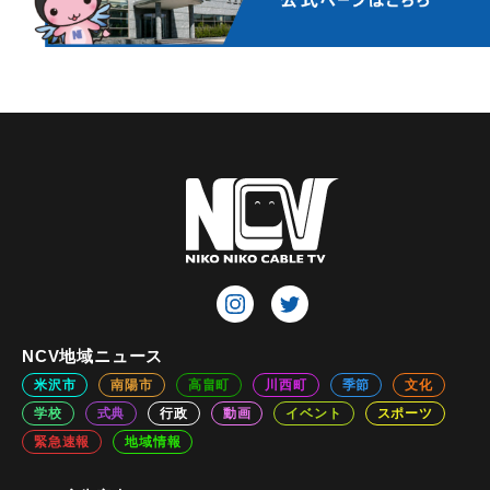
NCV地域ニュース
米沢市
南陽市
高畠町
川西町
季節
文化
学校
式典
行政
動画
イベント
スポーツ
緊急速報
地域情報