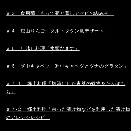
＃３ 食用菊「もって菊と蒸しアケビの肉みそ」
＃４ 舘山りんご「タルトタタン風デザート」
＃５ 年越し料理「氷頭なます」
＃６ 寒中キャベツ「寒中キャベツとツナのグラタン」
＃７-１ 郷土料理「塩漬けした青菜の煮物＆たんぽも
ち」
＃７-２ 郷土料理「余った漬け物などを利用した漬け物
のアレンジレシピ」