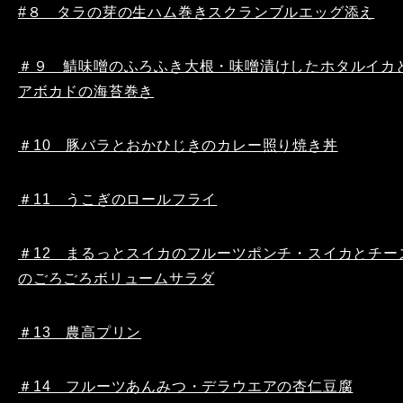
#８ タラの芽の生ハム巻きスクランブルエッグ添え
＃９ 鯖味噌のふろふき大根・味噌漬けしたホタルイカ
アボカドの海苔巻き
＃10 豚バラとおかひじきのカレー照り焼き丼
＃11 うこぎのロールフライ
＃12 まるっとスイカのフルーツポンチ・スイカとチー
のごろごろボリュームサラダ
＃13 農高プリン
＃14 フルーツあんみつ・デラウエアの杏仁豆腐